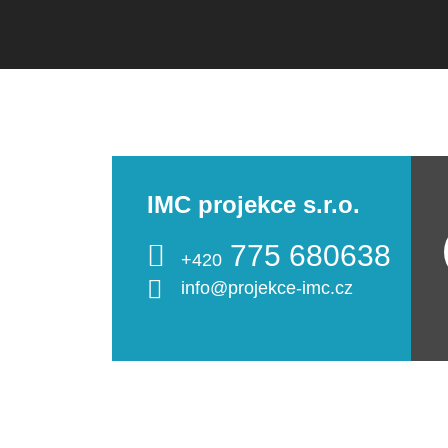
IMC projekce s.r.o.
775 680638
+420
info@projekce-imc.cz