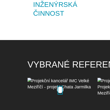
INŽENÝRSKÁ
ČINNOST
VYBRANÉ REFERE
Projekční kancelář IMC
Velké Meziříčí - projekt
Proj
Chata Jarmilka
- P
zobrazit detail