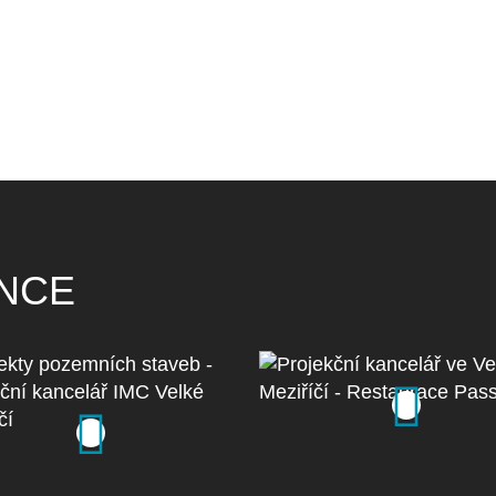
NCE
Projekční kancelář
ekty pozemních staveb
Velkém Meziříčí 
rojekční kancelář IMC
Restaurace Passa
Velké Meziříčí
zobrazit detail
zobrazit detail