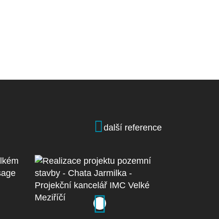
další reference
 ve
-
ge
Realizace projektu
pozemní stavby - Chata
Jarmilka - Projekční
kancelář IMC Velké
zobrazit detail