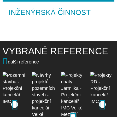
INŽENÝRSKÁ ČINNOST
VYBRANÉ REFERENCE
další reference
Pozemní
Projekty
stavba -
RD -
Projekční
Projekty
Projekční
kancelář
Návrhy
chaty
kancelář
zobrazit detail
zobrazit detail
IMC
projektů
Jarmilka
IMC