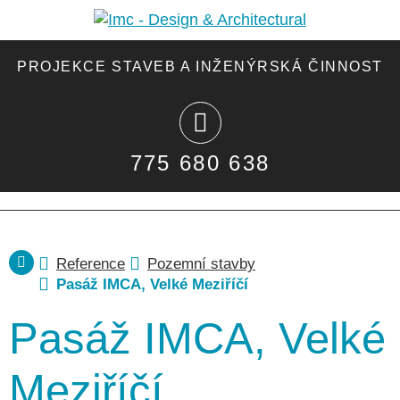
PROJEKCE STAVEB A INŽENÝRSKÁ ČINNOST
775 680 638
Reference
Pozemní stavby
Pasáž IMCA, Velké Meziříčí
Pasáž IMCA, Velké
Meziříčí